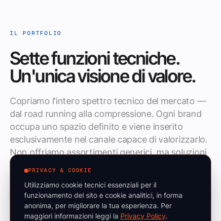
IL PORTFOLIO
Sette funzioni tecniche.
Un'unica visione di valore.
Copriamo l'intero spettro tecnico del mercato —
dal road running alla compressione. Ogni brand
occupa uno spazio definito e viene inserito
esclusivamente nel canale capace di valorizzarlo.
Non offriamo assortimenti generici, ma soluzioni
mirate per partner specializzati.
PRIVACY & COOKIE
Utilizziamo cookie tecnici essenziali per il
funzionamento del sito e cookie analitici, in forma
anonima, per migliorare la tua esperienza. Per
maggiori informazioni leggi la
Privacy Policy
.