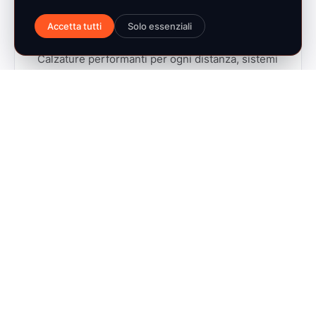
FUNZIONE 01
Accetta tutti
Solo essenziali
Road Running
Calzature performanti per ogni distanza, sistemi
di ammortizzazione proprietari e calze tecniche
premium.
→ 361° Running · 361° Kids · CEP
FUNZIONE 02
Trail Running
Premium trail con suole Vibram e sistemi
brevettati per ultra-distanze e terreni tecnici,
con compressione dedicata.
→ Kailas Fuga · CEP