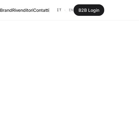
 Brand
Rivenditori
Contatti
B2B Login
IT
·
EN