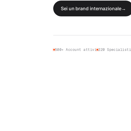
Sei un brand internazionale
→
500+ Account attivi
220 Specialist