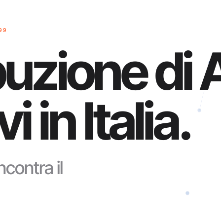
99
buzione di A
i in Italia.
ncontra il